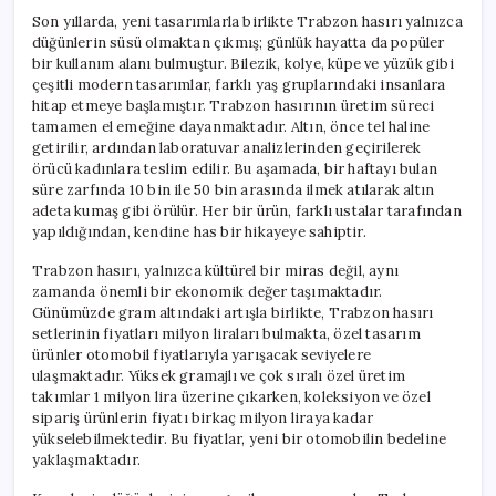
Son yıllarda, yeni tasarımlarla birlikte Trabzon hasırı yalnızca
düğünlerin süsü olmaktan çıkmış; günlük hayatta da popüler
bir kullanım alanı bulmuştur. Bilezik, kolye, küpe ve yüzük gibi
çeşitli modern tasarımlar, farklı yaş gruplarındaki insanlara
hitap etmeye başlamıştır. Trabzon hasırının üretim süreci
tamamen el emeğine dayanmaktadır. Altın, önce tel haline
getirilir, ardından laboratuvar analizlerinden geçirilerek
örücü kadınlara teslim edilir. Bu aşamada, bir haftayı bulan
süre zarfında 10 bin ile 50 bin arasında ilmek atılarak altın
adeta kumaş gibi örülür. Her bir ürün, farklı ustalar tarafından
yapıldığından, kendine has bir hikayeye sahiptir.
Trabzon hasırı, yalnızca kültürel bir miras değil, aynı
zamanda önemli bir ekonomik değer taşımaktadır.
Günümüzde gram altındaki artışla birlikte, Trabzon hasırı
setlerinin fiyatları milyon liraları bulmakta, özel tasarım
ürünler otomobil fiyatlarıyla yarışacak seviyelere
ulaşmaktadır. Yüksek gramajlı ve çok sıralı özel üretim
takımlar 1 milyon lira üzerine çıkarken, koleksiyon ve özel
sipariş ürünlerin fiyatı birkaç milyon liraya kadar
yükselebilmektedir. Bu fiyatlar, yeni bir otomobilin bedeline
yaklaşmaktadır.