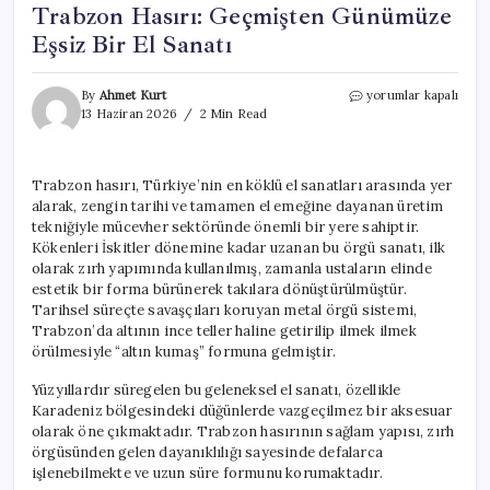
Trabzon Hasırı: Geçmişten Günümüze
Eşsiz Bir El Sanatı
Trabzon
By
Ahmet Kurt
yorumlar kapalı
Hasırı:
13 Haziran 2026
2 Min Read
Geçmişten
Günümüze
Eşsiz
Trabzon hasırı, Türkiye’nin en köklü el sanatları arasında yer
Bir
alarak, zengin tarihi ve tamamen el emeğine dayanan üretim
El
Sanatı
tekniğiyle mücevher sektöründe önemli bir yere sahiptir.
için
Kökenleri İskitler dönemine kadar uzanan bu örgü sanatı, ilk
olarak zırh yapımında kullanılmış, zamanla ustaların elinde
estetik bir forma bürünerek takılara dönüştürülmüştür.
Tarihsel süreçte savaşçıları koruyan metal örgü sistemi,
Trabzon’da altının ince teller haline getirilip ilmek ilmek
örülmesiyle “altın kumaş” formuna gelmiştir.
Yüzyıllardır süregelen bu geleneksel el sanatı, özellikle
Karadeniz bölgesindeki düğünlerde vazgeçilmez bir aksesuar
olarak öne çıkmaktadır. Trabzon hasırının sağlam yapısı, zırh
örgüsünden gelen dayanıklılığı sayesinde defalarca
işlenebilmekte ve uzun süre formunu korumaktadır.