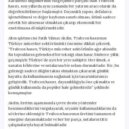
Karadeniz düğünlerinin vazgeçilmez parçası olan Trabzon
hasırı, son yıllarda aynı zamanda bir yatırım aracı olarak da
değerlendirilmeye başlamıştır. Dayanıklı yapısı, defalarca
işlenebilmesi ve değer kaybının sınırlı olması, ürünü sadece
estetik bir aksesuar olmaktan çıkarıp ekonomik bir
enstrümana dönüştürmektedir.
Altın işletmecisi Fatih Yılmaz Akdin, Trabzon hasırının
Türkiye mücevher sektöründeki önemine dikkat çekerek,
“Trabzon hasırı, Türkiye mücevher sektörünün ağır abisidir.
Bu toprakların geleneksel bir tekniği olan hasır, binlerce yıllık
geçmişiyle Türkiye’de ayrı bir yere sahiptir. Her ilmek, o
sanatın köklerine ve ustalarına bir selam durmaktadır. Biz, bu
geleneği sadece düğün takısı olmaktan çıkararak günlük
hayatta da kullanılmasını sağlamak için tasarımlarımızı
geliştirdik. Trabzon hasırı, dayanıklılığıyla öne çıkmakta ve
günlük kullanımda da popüler hale gelmektedir” şeklinde
konuşmuştur.
Akdin, üretim aşamasında çevre dostu yöntemler
benimsediklerini vurgulayarak, siyanür kullanmadıklarını da
sözlerine eklemiştir. Trabzon hasırının üretimi tamamen el
emeğine dayanmaktadır ve her bir parça, ustaların titiz
çalışmalarıyla hayat bulmaktadır.