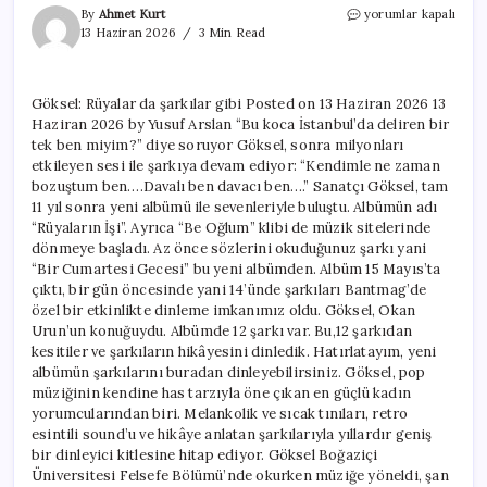
Göksel:
By
Ahmet Kurt
yorumlar kapalı
Rüyalar
13 Haziran 2026
3 Min Read
da
şarkılar
gibi
Göksel: Rüyalar da şarkılar gibi Posted on 13 Haziran 2026 13
için
Haziran 2026 by Yusuf Arslan “Bu koca İstanbul’da deliren bir
tek ben miyim?” diye soruyor Göksel, sonra milyonları
etkileyen sesi ile şarkıya devam ediyor: “Kendimle ne zaman
bozuştum ben….Davalı ben davacı ben….” Sanatçı Göksel, tam
11 yıl sonra yeni albümü ile sevenleriyle buluştu. Albümün adı
“Rüyaların İşi”. Ayrıca “Be Oğlum” klibi de müzik sitelerinde
dönmeye başladı. Az önce sözlerini okuduğunuz şarkı yani
“Bir Cumartesi Gecesi” bu yeni albümden. Albüm 15 Mayıs’ta
çıktı, bir gün öncesinde yani 14’ünde şarkıları Bantmag’de
özel bir etkinlikte dinleme imkanımız oldu. Göksel, Okan
Urun’un konuğuydu. Albümde 12 şarkı var. Bu,12 şarkıdan
kesitiler ve şarkıların hikâyesini dinledik. Hatırlatayım, yeni
albümün şarkılarını buradan dinleyebilirsiniz. Göksel, pop
müziğinin kendine has tarzıyla öne çıkan en güçlü kadın
yorumcularından biri. Melankolik ve sıcak tınıları, retro
esintili sound’u ve hikâye anlatan şarkılarıyla yıllardır geniş
bir dinleyici kitlesine hitap ediyor. Göksel Boğaziçi
Üniversitesi Felsefe Bölümü’nde okurken müziğe yöneldi, şan