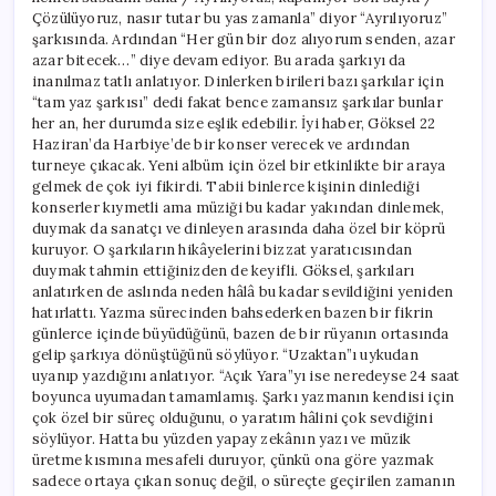
Çözülüyoruz, nasır tutar bu yas zamanla” diyor “Ayrılıyoruz”
şarkısında. Ardından “Her gün bir doz alıyorum senden, azar
azar bitecek…” diye devam ediyor. Bu arada şarkıyı da
inanılmaz tatlı anlatıyor. Dinlerken birileri bazı şarkılar için
“tam yaz şarkısı” dedi fakat bence zamansız şarkılar bunlar
her an, her durumda size eşlik edebilir. İyi haber, Göksel 22
Haziran’da Harbiye’de bir konser verecek ve ardından
turneye çıkacak. Yeni albüm için özel bir etkinlikte bir araya
gelmek de çok iyi fikirdi. Tabii binlerce kişinin dinlediği
konserler kıymetli ama müziği bu kadar yakından dinlemek,
duymak da sanatçı ve dinleyen arasında daha özel bir köprü
kuruyor. O şarkıların hikâyelerini bizzat yaratıcısından
duymak tahmin ettiğinizden de keyifli. Göksel, şarkıları
anlatırken de aslında neden hâlâ bu kadar sevildiğini yeniden
hatırlattı. Yazma sürecinden bahsederken bazen bir fikrin
günlerce içinde büyüdüğünü, bazen de bir rüyanın ortasında
gelip şarkıya dönüştüğünü söylüyor. “Uzaktan”ı uykudan
uyanıp yazdığını anlatıyor. “Açık Yara”yı ise neredeyse 24 saat
boyunca uyumadan tamamlamış. Şarkı yazmanın kendisi için
çok özel bir süreç olduğunu, o yaratım hâlini çok sevdiğini
söylüyor. Hatta bu yüzden yapay zekânın yazı ve müzik
üretme kısmına mesafeli duruyor, çünkü ona göre yazmak
sadece ortaya çıkan sonuç değil, o süreçte geçirilen zamanın