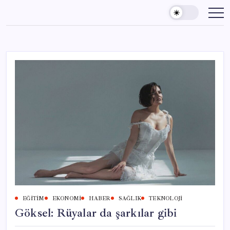
Skip
to
content
EĞITIM
EKONOMI
HABER
SAĞLIK
TEKNOLOJI
Göksel: Rüyalar da şarkılar gibi