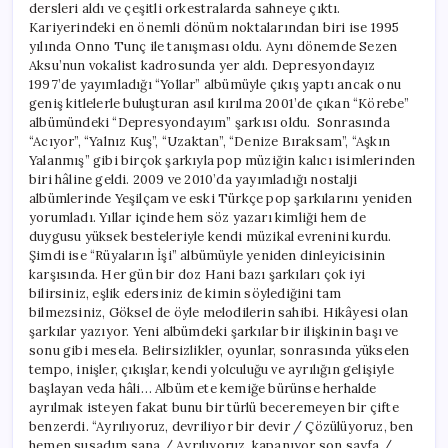
dersleri aldı ve çeşitli orkestralarda sahneye çıktı.
Kariyerindeki en önemli dönüm noktalarından biri ise 1995
yılında Onno Tunç ile tanışması oldu. Aynı dönemde Sezen
Aksu’nun vokalist kadrosunda yer aldı. Depresyondayız
1997’de yayımladığı “Yollar” albümüyle çıkış yaptı ancak onu
geniş kitlelerle buluşturan asıl kırılma 2001’de çıkan “Körebe”
albümündeki “Depresyondayım” şarkısı oldu. Sonrasında
“Acıyor”, “Yalnız Kuş”, “Uzaktan”, “Denize Bıraksam”, “Aşkın
Yalanmış” gibi birçok şarkıyla pop müziğin kalıcı isimlerinden
biri hâline geldi. 2009 ve 2010’da yayımladığı nostalji
albümlerinde Yeşilçam ve eski Türkçe pop şarkılarını yeniden
yorumladı. Yıllar içinde hem söz yazarı kimliği hem de
duygusu yüksek besteleriyle kendi müzikal evrenini kurdu.
Şimdi ise “Rüyaların İşi” albümüyle yeniden dinleyicisinin
karşısında. Her gün bir doz Hani bazı şarkıları çok iyi
bilirsiniz, eşlik edersiniz de kimin söylediğini tam
bilmezsiniz, Göksel de öyle melodilerin sahibi. Hikâyesi olan
şarkılar yazıyor. Yeni albümdeki şarkılar bir ilişkinin başı ve
sonu gibi mesela. Belirsizlikler, oyunlar, sonrasında yükselen
tempo, inişler, çıkışlar, kendi yolculuğu ve ayrılığın gelişiyle
başlayan veda hâli… Albüm ete kemiğe bürünse herhalde
ayrılmak isteyen fakat bunu bir türlü beceremeyen bir çifte
benzerdi. “Ayrılıyoruz, devriliyor bir devir / Çözülüyoruz, ben
hemen susadım sana / Ayrılıyoruz, kapanıyor son sayfa /