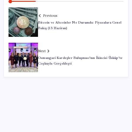
Previous
Bitcoin ve Altcoinler Ne Durumda: Piyasalara Genel
Bakış (13 Haziran)
Next
Osmangazi Kardeşler Buluşması’nın İkincisi Üsküp’te
Coşkuyla Gerçekleşti