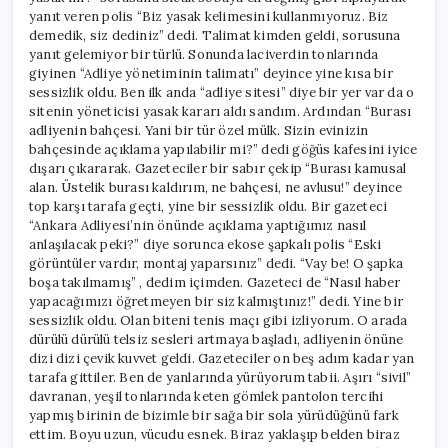
yanıt veren polis “Biz yasak kelimesini kullanmıyoruz. Biz
demedik, siz dediniz” dedi. Talimat kimden geldi, sorusuna
yanıt gelemiyor bir türlü. Sonunda laciverdin tonlarında
giyinen “Adliye yönetiminin talimatı” deyince yine kısa bir
sessizlik oldu. Ben ilk anda “adliye sitesi” diye bir yer var da o
sitenin yöneticisi yasak kararı aldı sandım. Ardından “Burası
adliyenin bahçesi. Yani bir tür özel mülk. Sizin evinizin
bahçesinde açıklama yapılabilir mi?” dedi göğüs kafesini iyice
dışarı çıkararak. Gazeteciler bir sabır çekip “Burası kamusal
alan. Üstelik burası kaldırım, ne bahçesi, ne avlusu!” deyince
top karşı tarafa geçti, yine bir sessizlik oldu. Bir gazeteci
“Ankara Adliyesi’nin önünde açıklama yaptığımız nasıl
anlaşılacak peki?” diye sorunca ekose şapkalı polis “Eski
görüntüler vardır, montaj yaparsınız” dedi. “Vay be! O şapka
boşa takılmamış” , dedim içimden. Gazeteci de “Nasıl haber
yapacağımızı öğretmeyen bir siz kalmıştınız!” dedi. Yine bir
sessizlik oldu. Olan biteni tenis maçı gibi izliyorum. O arada
dürülü dürülü telsiz sesleri artmaya başladı, adliyenin önüne
dizi dizi çevik kuvvet geldi. Gazeteciler on beş adım kadar yan
tarafa gittiler. Ben de yanlarında yürüyorum tabii. Aşırı “sivil”
davranan, yeşil tonlarında keten gömlek pantolon tercihi
yapmış birinin de bizimle bir sağa bir sola yürüdüğünü fark
ettim. Boyu uzun, vücudu esnek. Biraz yaklaşıp belden biraz