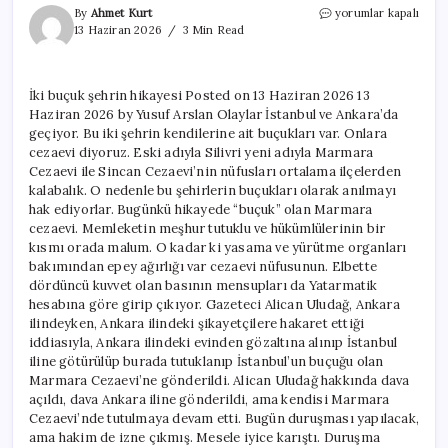
İki
By
Ahmet Kurt
yorumlar kapalı
buçuk
13 Haziran 2026
3 Min Read
şehrin
hikayesi
için
İki buçuk şehrin hikayesi Posted on 13 Haziran 2026 13
Haziran 2026 by Yusuf Arslan Olaylar İstanbul ve Ankara’da
geçiyor. Bu iki şehrin kendilerine ait buçukları var. Onlara
cezaevi diyoruz. Eski adıyla Silivri yeni adıyla Marmara
Cezaevi ile Sincan Cezaevi’nin nüfusları ortalama ilçelerden
kalabalık. O nedenle bu şehirlerin buçukları olarak anılmayı
hak ediyorlar. Bugünkü hikayede “buçuk” olan Marmara
cezaevi. Memleketin meşhur tutuklu ve hükümlülerinin bir
kısmı orada malum. O kadar ki yasama ve yürütme organları
bakımından epey ağırlığı var cezaevi nüfusunun. Elbette
dördüncü kuvvet olan basının mensupları da Yatarmatik
hesabına göre girip çıkıyor. Gazeteci Alican Uludağ, Ankara
ilindeyken, Ankara ilindeki şikayetçilere hakaret ettiği
iddiasıyla, Ankara ilindeki evinden gözaltına alınıp İstanbul
iline götürülüp burada tutuklanıp İstanbul’un buçuğu olan
Marmara Cezaevi’ne gönderildi. Alican Uludağ hakkında dava
açıldı, dava Ankara iline gönderildi, ama kendisi Marmara
Cezaevi’nde tutulmaya devam etti. Bugün duruşması yapılacak,
ama hakim de izne çıkmış. Mesele iyice karıştı. Duruşma