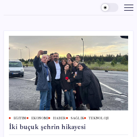
Skip
to
content
EĞITIM
EKONOMI
HABER
SAĞLIK
TEKNOLOJI
İki buçuk şehrin hikayesi