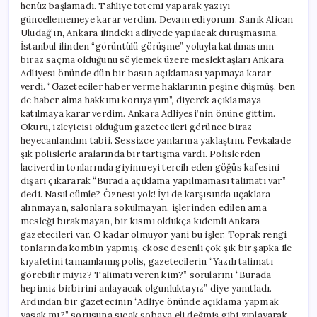
henüz başlamadı. Tahliye totemi yaparak yazıyı
güncellememeye karar verdim. Devam ediyorum. Sanık Alican
Uludağ’ın, Ankara ilindeki adliyede yapılacak duruşmasına,
İstanbul ilinden “görüntülü görüşme” yoluyla katılmasının
biraz saçma olduğunu söylemek üzere meslektaşları Ankara
Adliyesi önünde dün bir basın açıklaması yapmaya karar
verdi. “Gazeteciler haber verme haklarının peşine düşmüş, ben
de haber alma hakkımı koruyayım”, diyerek açıklamaya
katılmaya karar verdim. Ankara Adliyesi’nin önüne gittim.
Okuru, izleyicisi olduğum gazetecileri görünce biraz
heyecanlandım tabii. Sessizce yanlarına yaklaştım. Fevkalade
şık polislerle aralarında bir tartışma vardı. Polislerden
laciverdin tonlarında giyinmeyi tercih eden göğüs kafesini
dışarı çıkararak “Burada açıklama yapılmaması talimatı var”
dedi. Nasıl cümle? Öznesi yok! İyi de karşısında uçaklara
alınmayan, salonlara sokulmayan, işlerinden edilen ama
mesleği bırakmayan, bir kısmı oldukça kıdemli Ankara
gazetecileri var. O kadar olmuyor yani bu işler. Toprak rengi
tonlarında kombin yapmış, ekose desenli çok şık bir şapka ile
kıyafetini tamamlamış polis, gazetecilerin “Yazılı talimatı
görebilir miyiz? Talimatı veren kim?” sorularını “Burada
hepimiz birbirini anlayacak olgunluktayız” diye yanıtladı.
Ardından bir gazetecinin “Adliye önünde açıklama yapmak
yasak mı?” sorusuna sıcak sobaya eli değmiş gibi zıplayarak