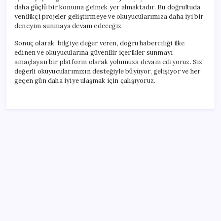
daha güçlü bir konuma gelmek yer almaktadır. Bu doğrultuda
yenilikçi projeler geliştirmeye ve okuyucularımıza daha iyi bir
deneyim sunmaya devam edeceğiz.
Sonuç olarak, bilgiye değer veren, doğru haberciliği ilke
edinen ve okuyucularına güvenilir içerikler sunmayı
amaçlayan bir platform olarak yolumuza devam ediyoruz. Siz
değerli okuyucularımızın desteğiyle büyüyor, gelişiyor ve her
geçen gün daha iyiye ulaşmak için çalışıyoruz.
SON YAZILAR
Bellek Pazarında Yeni Dönem: HP ve Asus Çinli
Tedarikçilere Geçiyor