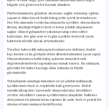
haber vermek değil, aynı zamanda okuyucularımıza doğru
bilgiyle yön gösteren bir kaynak olmaktır.
Platformumuzda; gündem, ekonomi, sağlık, teknoloji, eğitim,
yaşam ve daha birçok farklı kategoride içerik üretmekteyiz.
Her biri alanında özenle hazırlanan bu içerikler, okuyucuların
ihtiyaç duyduğu bilgilere hızlı ve kolay şekilde ulaşmasını
sağlar. Güncel gelişmeleri yakından takip eden editör
kadromuz, her gün yeni ve özgün içerikler üreterek yayın
kalitesini sürekli olarak artırmaktadır.
Tarafsız habercilik anlayışını benimseyen ekibimiz, hiçbir
kişi, kurum ya da görüşün etkisi altında kalmadan yayın yapar.
Okuyucularımıza farklı bakış açılarını sunarak kendi
değerlendirmelerini yapmalarına olanak tanırız. Bu yaklaşım,
güvenilir bir haber kaynağı olma yolunda en büyük
gücümüzdür.
Teknolojinin sunduğu imkanları en iyi şekilde kullanarak,
içeriklerimizi hızlı ve erişilebilir hale getiriyoruz. Mobil
uyumlu altyapımız sayesinde okuyucularımız istedikleri
yerden, istedikleri zaman içeriklerimize ulaşabilir. Kullanıcı
deneyimini ön planda tutan yapımız ile sade, hızlı ve pratik bir
okuma ortamı sunmayı hedefliyoruz.