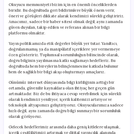
Okuyucu memnuniyeti bizim için en önemli önceliklerden
biridir. Bu doğrultuda geri bildirimlere büyük önem verir,
öneri ve görüşleri dikkate alarak kendimizi sürekli geliştiririz.
Amacımız, sadece bir haber sitesi olmak değil; aynı zamanda
güven duyulan, takip edilen ve referans alınan bir bilgi
platformu olmaktır.
Yayın politikamızda etik değerler büyük yer tutar. Yanıltıcı,
doğrulanmamış ya da manipülatif içeriklere yer vermemeye
özen gösteririz. Toplumsal sorumluluğun bilincinde olarak,
doğru bilginin yayılmasına katkı sağlamayı hedefleriz. Bu
doğrultuda hem bireylerin bilinçlenmesine katkıda bulunur
hem de sağlıklı bir bilgi akışı oluşturmayı amaçlarız.
Günümüz internet dünyasında bilgi kirliliğinin arttığı bir
ortamda, güvenilir kaynaklara olan ihtiyaç her geçen gün
artmaktadır. Biz de bu ihtiyaca cevap verebilmek için sürekli
olarak kendimizi yeniliyor, içerik kalitemizi artırıyor ve
teknolojik altyapımızı geliştiriyoruz. Okuyucularımıza sadece
hızlı değil, aynı zamanda doğru bilgi sunmayı bir sorumluluk
olarak görüyoruz.
Gelecek hedeflerimiz arasında daha geniş kitlelere ulaşmak,
içerik çeşitliliğimizi artırmak ve dijital yayıncılık alanında